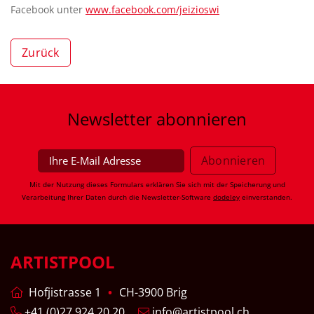
Facebook unter
www.facebook.com/jeizioswi
Zurück
Newsletter
abonnieren
Mit der Nutzung dieses Formulars erklären Sie sich mit der Speicherung und
Verarbeitung Ihrer Daten durch die Newsletter-Software
dodeley
einverstanden.
ARTISTPOOL
Hofjistrasse 1
CH-3900 Brig
+41 (0)27 924 20 20
info@artistpool.ch