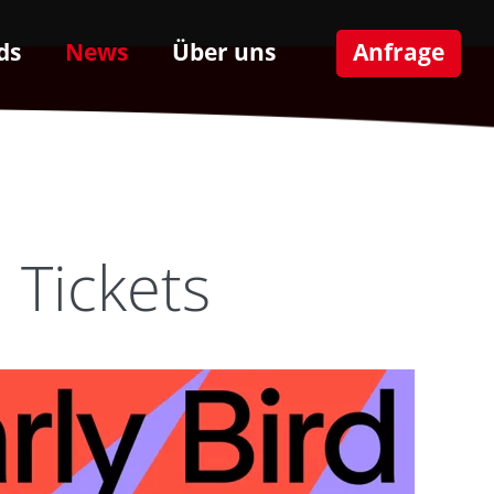
ds
News
Über uns
Anfrage
 Tickets