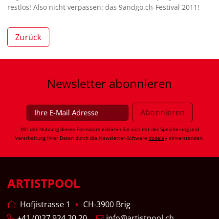
restlos! Also nicht verpassen: das 9andgo.ch-Festival 2011!
Zurück
Newsletter
abonnieren
Mit der Nutzung dieses Formulars erklären Sie sich mit der Speicherung und
Verarbeitung Ihrer Daten durch die Newsletter-Software
dodeley
einverstanden.
ARTISTPOOL
Hofjistrasse 1
CH-3900 Brig
+41 (0)27 924 20 20
info@artistpool.ch