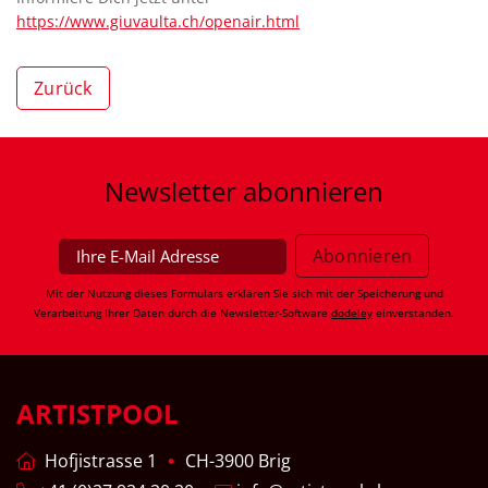
https://www.giuvaulta.ch/openair.html
Zurück
Newsletter
abonnieren
Mit der Nutzung dieses Formulars erklären Sie sich mit der Speicherung und
Verarbeitung Ihrer Daten durch die Newsletter-Software
dodeley
einverstanden.
ARTISTPOOL
Hofjistrasse 1
CH-3900 Brig