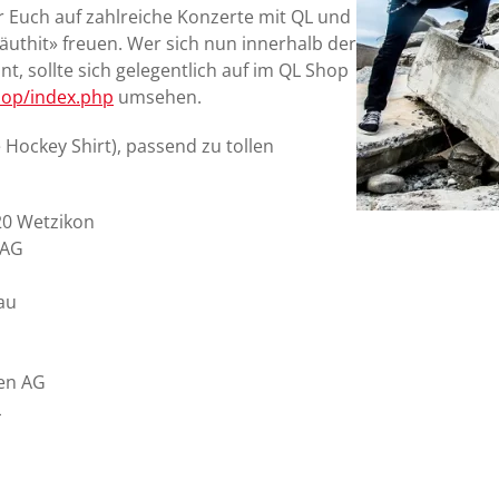
r Euch auf zahlreiche Konzerte mit QL und
thit» freuen. Wer sich nun innerhalb der
 sollte sich gelegentlich auf im QL Shop
hop/index.php
umsehen.
Hockey Shirt), passend zu tollen
20 Wetzikon
 AG
au
den AG
L