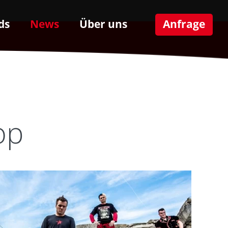
ds
News
Über uns
Anfrage
op