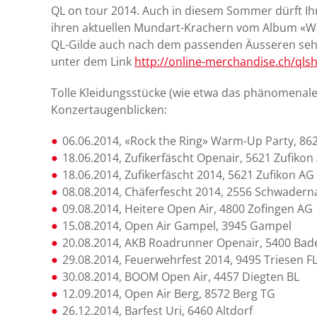
QL on tour 2014. Auch in diesem Sommer dürft Ih
ihren aktuellen Mundart-Krachern vom Album «Wäu
QL-Gilde auch nach dem passenden Äusseren sehnt,
unter dem Link
http://online-merchandise.ch/qls
Tolle Kleidungsstücke (wie etwa das phänomenale 
Konzertaugenblicken:
06.06.2014, «Rock the Ring» Warm-Up Party, 86
18.06.2014, Zufikerfäscht Openair, 5621 Zufikon
18.06.2014, Zufikerfäscht 2014, 5621 Zufikon AG
08.08.2014, Chäferfescht 2014, 2556 Schwadern
09.08.2014, Heitere Open Air, 4800 Zofingen AG
15.08.2014, Open Air Gampel, 3945 Gampel
20.08.2014, AKB Roadrunner Openair, 5400 Ba
29.08.2014, Feuerwehrfest 2014, 9495 Triesen F
30.08.2014, BOOM Open Air, 4457 Diegten BL
12.09.2014, Open Air Berg, 8572 Berg TG
26.12.2014, Barfest Uri, 6460 Altdorf