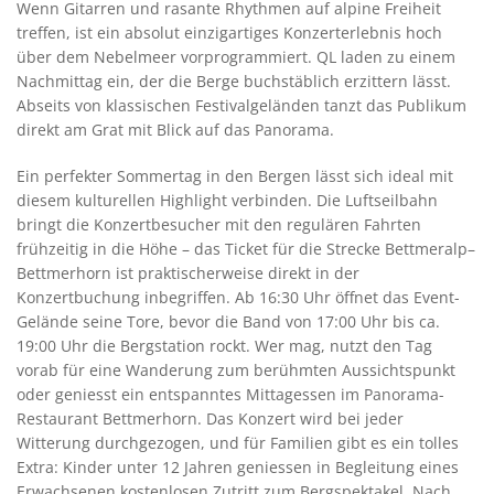
Wenn Gitarren und rasante Rhythmen auf alpine Freiheit
treffen, ist ein absolut einzigartiges Konzerterlebnis hoch
über dem Nebelmeer vorprogrammiert. QL laden zu einem
Nachmittag ein, der die Berge buchstäblich erzittern lässt.
Abseits von klassischen Festivalgeländen tanzt das Publikum
direkt am Grat mit Blick auf das Panorama.
Ein perfekter Sommertag in den Bergen lässt sich ideal mit
diesem kulturellen Highlight verbinden. Die Luftseilbahn
bringt die Konzertbesucher mit den regulären Fahrten
frühzeitig in die Höhe – das Ticket für die Strecke Bettmeralp–
Bettmerhorn ist praktischerweise direkt in der
Konzertbuchung inbegriffen. Ab 16:30 Uhr öffnet das Event-
Gelände seine Tore, bevor die Band von 17:00 Uhr bis ca.
19:00 Uhr die Bergstation rockt. Wer mag, nutzt den Tag
vorab für eine Wanderung zum berühmten Aussichtspunkt
oder geniesst ein entspanntes Mittagessen im Panorama-
Restaurant Bettmerhorn. Das Konzert wird bei jeder
Witterung durchgezogen, und für Familien gibt es ein tolles
Extra: Kinder unter 12 Jahren geniessen in Begleitung eines
Erwachsenen kostenlosen Zutritt zum Bergspektakel. Nach