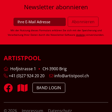
Newsletter
abonnieren
Mit der Nutzung dieses Formulars erklären Sie sich mit der Speicherung und
Verarbeitung Ihrer Daten durch die Newsletter-Software
dodeley
einverstanden.
ARTISTPOOL
Hofjistrasse 1
CH-3900 Brig
+41 (0)27 924 20 20
info@artistpool.ch
BAND LOGIN
© 2026
Impressum
Datenschutz