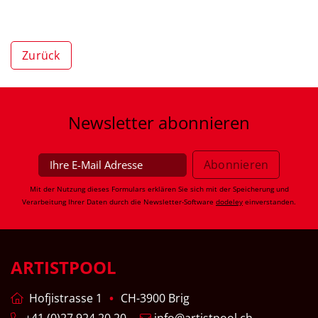
Zurück
Newsletter
abonnieren
Mit der Nutzung dieses Formulars erklären Sie sich mit der Speicherung und
Verarbeitung Ihrer Daten durch die Newsletter-Software
dodeley
einverstanden.
ARTISTPOOL
Hofjistrasse 1
CH-3900 Brig
+41 (0)27 924 20 20
info@artistpool.ch