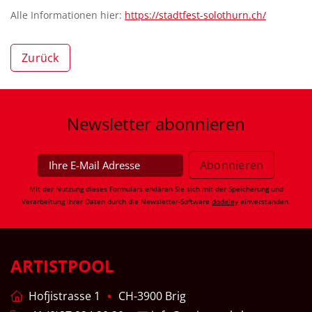
Alle Informationen hier:
https://stadtfest-solothurn.ch/
Zurück
Newsletter
abonnieren
Mit der Nutzung dieses Formulars erklären Sie sich mit der Speicherung und
Verarbeitung Ihrer Daten durch die Newsletter-Software
dodeley
einverstanden.
ARTISTPOOL
Hofjistrasse 1
CH-3900 Brig