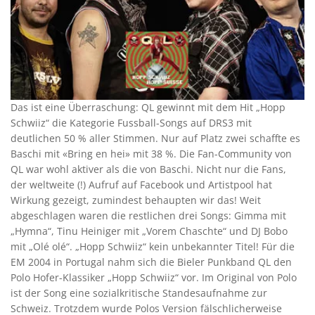
Das ist eine Überraschung: QL gewinnt mit dem Hit „Hopp
Schwiiz“ die Kategorie Fussball-Songs auf DRS3 mit
deutlichen 50 % aller Stimmen. Nur auf Platz zwei schaffte es
Baschi mit «Bring en hei» mit 38 %. Die Fan-Community von
QL war wohl aktiver als die von Baschi. Nicht nur die Fans,
der weltweite (!) Aufruf auf Facebook und Artistpool hat
Wirkung gezeigt, zumindest behaupten wir das! Weit
abgeschlagen waren die restlichen drei Songs: Gimma mit
„Hymna“, Tinu Heiniger mit „Vorem Chaschte“ und DJ Bobo
mit „Olé olé“. „Hopp Schwiiz“ kein unbekannter Titel! Für die
EM 2004 in Portugal nahm sich die Bieler Punkband QL den
Polo Hofer-Klassiker „Hopp Schwiiz“ vor. Im Original von Polo
ist der Song eine sozialkritische Standesaufnahme zur
Schweiz. Trotzdem wurde Polos Version fälschlicherweise