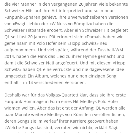
die vier Männer in den vergangenen 20 Jahren viele bekannte
Schweizer Hits auf ihre Art interpretiert und so in neue
Funpunk-Sphären gehievt. Ihre unverwechselbaren Versionen
von «Ewigi Liebi» oder «W.Nuss vo Bümpliz» haben die
Schweizer Hitparade erobert. Aber ein Schweizer Hit begleitet
QL seit fast 20 Jahren. Pät erinnert sich: «Damals haben wir
gemeinsam mit Polo Hofer sein «Hopp Schwi!z» neu
aufgenommen». Und viel später, während der Fussball-WM
2014, haben die Fans das Lied zu ihrer Hymne gemacht und
damit die Schweizer Nati angefeuert. Und mit diesem «Hopp
Schwi!z» haben QL eine verrückte und nie dagewesene Idee
umgesetzt: Ein Album, welches nur einen einzigen Song
enthält – in 14 verschiedenen Versionen.
Deshalb war für das Vollgas-Quartett klar, dass sie ihre erste
Funpunk-Hommage in Form eines Hit-Medleys Polo Hofer
widmen wollen. Aber das ist erst der Anfang: QL werden alle
paar Monate weitere Medleys von Künstlern veröffentlichen,
deren Songs sie im Verlauf ihrer Karriere gecovert haben.
«Welche Songs das sind, verraten wir nicht», erklärt Sägi.