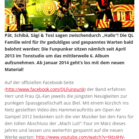
Pät, Schibä, Sägi & Tosi sagen zwischendurch „Hallo“! Die QL
Familie wird für Ihr geduldiges und gespanntes Warten bald
belohnt werden: Die Funpunker sitzen nämlich seit April
2013 im Tonstudio um das mittlerweile 6. Album
aufzunehmen. Ab Januar 2014 geht’s los mit dem neuen
Material!
Auf der offiziellen Facebook-Seite
(
http://www.facebook.com/QLFunpunk
) der Band erfahren
Herr und Frau QL-Fan jeweils die jüngsten Neuigkeiten zur
punkigen Spassgesellschaft aus Biel. Mit einem kürzlich ins
Netz gestellten Video des Hammerauftritts am Open Air
Gampel 2012 bedanken sich die vier Musiker bei den Fans für
den tollen Abschluss der „Mach Lut!“-Tour im März dieses
Jahres und lassen uns weiterhin gespannt auf die neuen
Werke warten:
http://www.youtube.com/watch?v=tktz4HV-