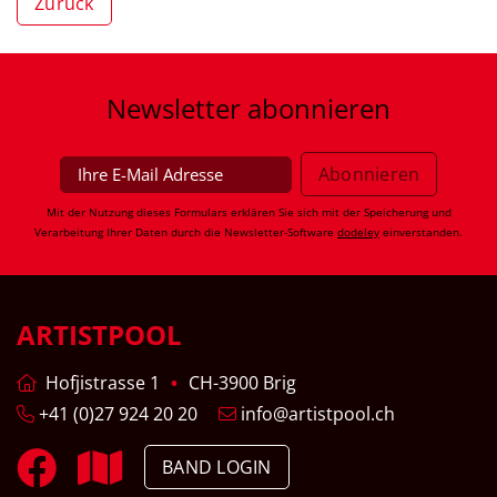
Zurück
Newsletter
abonnieren
Mit der Nutzung dieses Formulars erklären Sie sich mit der Speicherung und
Verarbeitung Ihrer Daten durch die Newsletter-Software
dodeley
einverstanden.
ARTISTPOOL
Hofjistrasse 1
CH-3900 Brig
+41 (0)27 924 20 20
info@artistpool.ch
BAND LOGIN