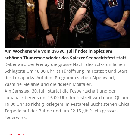
Am Wochenende vom 29./30. Juli findet in Spiez am
schönen Thunersee wieder das Spiezer Seenachtsfest statt.
Dabei wird der Freitag die grosse Nacht des volkstümlichen
Schlagers! Um 18.30 Uhr ist Türöffnung im Festzelt und Start
des Lunaparks. Auf dem Programm stehen Alpenwind,
Yasmine-Melanie und die fidelen Mölltaler.
Am Samstag, 30. Juli, startet die Festwirtschaft und der
Lunapark bereits um 16.00 Uhr. Im Festzelt wird dann QL um
19.00 Uhr so richtig loslegen! Im Festareal Bucht stehen Chica
Torpedo auf der Bühne und um 22.15 gibt`s ein grosses
Feuerwerk.