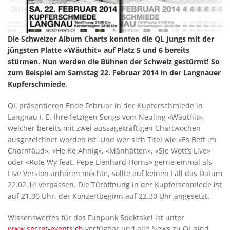
Die Schweizer Album Charts konnten die QL Jungs mit der
jüngsten Platte «Wäuthit» auf Platz 5 und 6 bereits
stürmen. Nun werden die Bühnen der Schweiz gestürmt! So
zum Beispiel am Samstag 22. Februar 2014 in der Langnauer
Kupferschmiede.
QL präsentieren Ende Februar in der Kupferschmiede in
Langnau i. E. ihre fetzigen Songs vom Neuling «Wäuthit»,
welcher bereits mit zwei aussagekräftigen Chartwochen
ausgezeichnet worden ist. Und wer sich Titel wie «Es Bett im
Chornfäud», «He Ke Ahnig», «Mänhätten», «Sie Wott’s Live»
oder «Rote Wy feat. Pepe Lienhard Horns» gerne einmal als
Live Version anhören möchte, sollte auf keinen Fall das Datum
22.02.14 verpassen. Die Türöffnung in der Kupferschmiede ist
auf 21.30 Uhr, der Konzertbeginn auf 22.30 Uhr angesetzt.
Wissenswertes für das Funpunk Spektakel ist unter
www.secret-events.ch
verfügbar und alle News zu QL sind