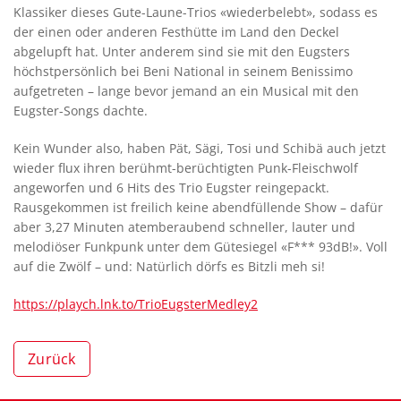
Klassiker dieses Gute-Laune-Trios «wiederbelebt», sodass es
der einen oder anderen Festhütte im Land den Deckel
abgelupft hat. Unter anderem sind sie mit den Eugsters
höchstpersönlich bei Beni National in seinem Benissimo
aufgetreten – lange bevor jemand an ein Musical mit den
Eugster-Songs dachte.
Kein Wunder also, haben Pät, Sägi, Tosi und Schibä auch jetzt
wieder flux ihren berühmt-berüchtigten Punk-Fleischwolf
angeworfen und 6 Hits des Trio Eugster reingepackt.
Rausgekommen ist freilich keine abendfüllende Show – dafür
aber 3,27 Minuten atemberaubend schneller, lauter und
melodiöser Funkpunk unter dem Gütesiegel «F*** 93dB!». Voll
auf die Zwölf – und: Natürlich dörfs es Bitzli meh si!
https://playch.lnk.to/TrioEugsterMedley2
Zurück