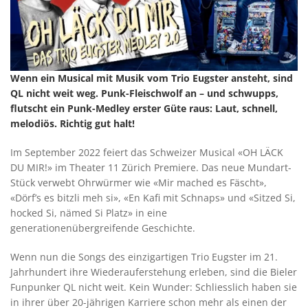
Wenn ein Musical mit Musik vom Trio Eugster ansteht, sind
QL nicht weit weg. Punk-Fleischwolf an – und schwupps,
flutscht ein Punk-Medley erster Güte raus: Laut, schnell,
melodiös. Richtig gut halt!
Im September 2022 feiert das Schweizer Musical «OH LÄCK
DU MIR!» im Theater 11 Zürich Premiere. Das neue Mundart-
Stück verwebt Ohrwürmer wie «Mir mached es Fäscht»,
«Dörf’s es bitzli meh si», «En Kafi mit Schnaps» und «Sitzed Si,
hocked Si, nämed Si Platz» in eine
generationenübergreifende Geschichte.
Wenn nun die Songs des einzigartigen Trio Eugster im 21.
Jahrhundert ihre Wiederauferstehung erleben, sind die Bieler
Funpunker QL nicht weit. Kein Wunder: Schliesslich haben sie
in ihrer über 20-jährigen Karriere schon mehr als einen der