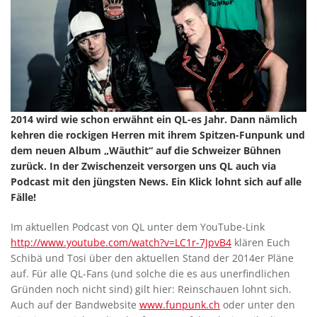
2014 wird wie schon erwähnt ein QL-es Jahr. Dann nämlich
kehren die rockigen Herren mit ihrem Spitzen-Funpunk und
dem neuen Album „Wäuthit“ auf die Schweizer Bühnen
zurück. In der Zwischenzeit versorgen uns QL auch via
Podcast mit den jüngsten News. Ein Klick lohnt sich auf alle
Fälle!
Im aktuellen Podcast von QL unter dem YouTube-Link
http://www.youtube.com/watch?v=LC1r-7JpvB4
klären Euch
Schibä und Tosi über den aktuellen Stand der 2014er Pläne
auf. Für alle QL-Fans (und solche die es aus unerfindlichen
Gründen noch nicht sind) gilt hier: Reinschauen lohnt sich.
Auch auf der Bandwebsite
www.funpunk.ch
oder unter den