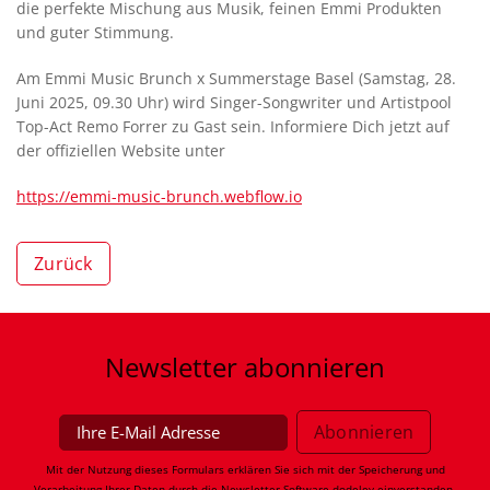
die perfekte Mischung aus Musik, feinen Emmi Produkten
und guter Stimmung.
Am Emmi Music Brunch x Summerstage Basel (Samstag, 28.
Juni 2025, 09.30 Uhr) wird Singer-Songwriter und Artistpool
Top-Act Remo Forrer zu Gast sein. Informiere Dich jetzt auf
der offiziellen Website unter
https://emmi-music-brunch.webflow.io
Zurück
Newsletter
abonnieren
Mit der Nutzung dieses Formulars erklären Sie sich mit der Speicherung und
Verarbeitung Ihrer Daten durch die Newsletter-Software
dodeley
einverstanden.