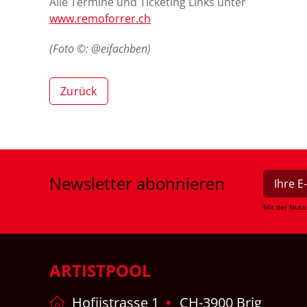
Alle Termine und Ticketing Links unter
www.remoforrer.ch
(Foto ©: @eifachben)
Zurück
Newsletter
abonnieren
Mit der Nutz
ARTISTPOOL
Hofjistrasse 1
CH-3900 Brig