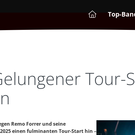
Top-Ban
elungener Tour-St
en
legen Remo Forrer und seine
2025 einen fulminanten Tour-Start hin –