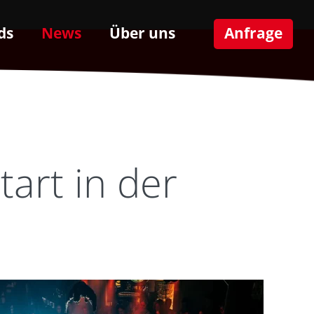
ds
News
Über uns
Anfrage
art in der