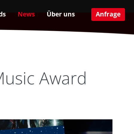
ds
News
Über uns
Anfrage
Music Award