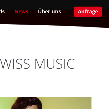
ds
News
Über uns
Anfrage
 SWISS MUSIC