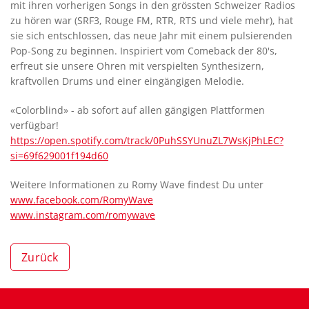
mit ihren vorherigen Songs in den grössten Schweizer Radios
zu hören war (SRF3, Rouge FM, RTR, RTS und viele mehr), hat
sie sich entschlossen, das neue Jahr mit einem pulsierenden
Pop-Song zu beginnen. Inspiriert vom Comeback der 80's,
erfreut sie unsere Ohren mit verspielten Synthesizern,
kraftvollen Drums und einer eingängigen Melodie.
«Colorblind» - ab sofort auf allen gängigen Plattformen
verfügbar!
https://open.spotify.com/track/0PuhSSYUnuZL7WsKjPhLEC?
si=69f629001f194d60
Weitere Informationen zu Romy Wave findest Du unter
www.facebook.com/RomyWave
www.instagram.com/romywave
Zurück