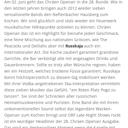
Am 02. Juni geht das Chräen Openair in die 28. Runde. Wie in
den letzten Jahren bringen auch 2012 wieder sieben
sensationelle Bands den Neftenbacher Hausberg zum
Kochen. Wir sind glücklich und stolz wieder ein Feuerwerk
musikalischer Höhepunkte anbieten zu können. Chräen
Openair das ist ein Highlight für beinahe jeden Geschmack,
eine feine Mischung aus nationalen Grössen, wie The
Peacocks und Delilahs aber mit
Russkaja
auch ein
internationaler Act. Die Küche zaubert garantiert grandiose
Gerichte, die Bar verköstigt alle mit angesagten Drinks und
Dauerbrennern. Sollte es trotz aller Wünsche regnen, haben
wir ein Festzelt, welches trockene Füsse garantiert. Russkaja
konnt höchstpersönlich zu diesem Gig mobilisiert werden.
Mit ihrer Vodka-angetriebenen Ska-Interpretation vermitteln
diese sieben Musiker das Gefühl, "am Roten Platz Pogo zu
tanzen". Sie sind der Schrecken aller russischen
Heimatmusikvereine und Puristen. Eine Band die mit ihrem
unkonventionellen Sound selbst das legendäre Wacken-
Openair zum Kochen bringt und ORF Late-Night Shows rockt
ist ein würdiger Headliner der 28. Chräen Openair Ausgabe.
Das wird ein denkwürdiger Moment wenn die Kapelle mit