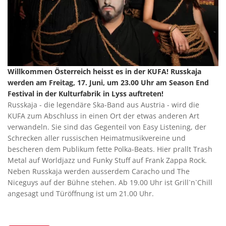
Willkommen Österreich heisst es in der KUFA! Russkaja
werden am Freitag, 17. Juni, um 23.00 Uhr am Season End
Festival in der Kulturfabrik in Lyss auftreten!
Russkaja - die legendäre Ska-Band aus Austria - wird die
KUFA zum Abschluss in einen Ort der etwas anderen Art
verwandeln. Sie sind das Gegenteil von Easy Listening, der
Schrecken aller russischen Heimatmusikvereine und
bescheren dem Publikum fette Polka-Beats. Hier prallt Trash
Metal auf Worldjazz und Funky Stuff auf Frank Zappa Rock.
Neben Russkaja werden ausserdem Caracho und The
Niceguys auf der Bühne stehen. Ab 19.00 Uhr ist Grill`n`Chill
angesagt und Türöffnung ist um 21.00 Uhr.