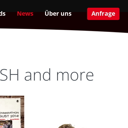
ds
News
Über uns
Anfrage
MASH and more