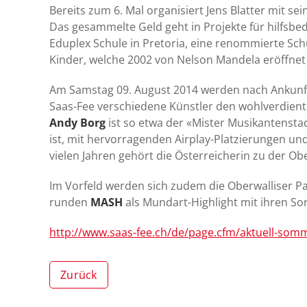
Bereits zum 6. Mal organisiert Jens Blatter mit
Das gesammelte Geld geht in Projekte für hilfsbedü
Eduplex Schule in Pretoria, eine renommierte Sch
Kinder, welche 2002 von Nelson Mandela eröffnet
Am Samstag 09. August 2014 werden nach Ankunft
Saas-Fee verschiedene Künstler den wohlverdiente
Andy Borg
ist so etwa der «Mister Musikantensta
ist, mit hervorragenden Airplay-Platzierungen un
vielen Jahren gehört die Österreicherin zu der Ob
Im Vorfeld werden sich zudem die Oberwalliser P
runden
MASH
als Mundart-Highlight mit ihren S
http://www.saas-fee.ch/de/page.cfm/aktuell-so
Zurück