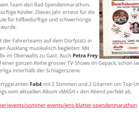
 seinem Team den Rad-Spendenmarathon.
rftige Kinder. Dieses Jahr erneut für die
ule für hilfbedürftige und schwerhörige
 wurde.
 der Fahrerteams auf dem Dorfplatz in
n Ausklang musikalisch begleiten: Mit
dl» im Oberwallis zu Gast. Auch
Petra Frey
d einer ganzen Reihe grosser TV-Shows im Gepäck, schon lan
erliga innerhalb der Schlagerszene.
artygaranten
Fab4
mit 2 Stimmen und 2 Gitarren um Top-U
ongs vom aktuellen Album «MASH.» den Abend perfekt ab.
mmer/events/sommer-events/jens-blatter-spendenmarathon