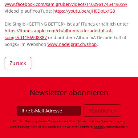
www.facebook.com/sam.gruber/videos/1102961746449059/
Videoclip auf YouTube:
https://youtu.be/ajH0DpLxrG8
Die Single «GETTING BETTER» ist auf iTunes erhältlich unter
https://itunes.apple.com/ch/album/a-decade-full-of-
songs/id1156908887
und auf dem Album «A Decade Full of
Songs» im Webshop
www.nadelgrat.ch/shop
.
Zurück
Newsletter
abonnieren
Mit der Nutzung dieses Formulars erklären Sie sich mit der Speicherung und
Verarbeitung Ihrer Daten durch die Newsletter-Software
dodeley
einverstanden.