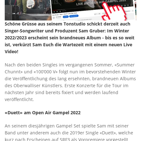
Schöne Grüsse aus seinem Tonstudio schickt derzeit auch
Singer-Songwriter und Produzent Sam Gruber: Im Winter
2022/2023 erscheint sein brandneues Album - bis es so weit
ist, verkürzt Sam Euch die Wartezeit mit einem neuen Live
Video!
Nach den beiden Singles im vergangenen Sommer, «Summer
Chunnt» und «100’000 V» folgt nun im bevorstehenden Winter
die Veröffentlichung des lang ersehnten, brandneuen Albums
des Oberwalliser Künstlers. Erste Konzerte für die Tour im
nächsten Jahr sind bereits fixiert und werden laufend
veröffentlicht.
«Duett» am Open Air Gampel 2022
An seinem diesjährigen Gampel Set spielte Sam mit seiner
Band unter anderem auch die 2019er Single «Duett», welche
kurz nach Erscheinen auf SRF3 als Vorpremiere vorgestellt