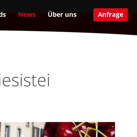
ds
News
Über uns
Anfrage
esistei