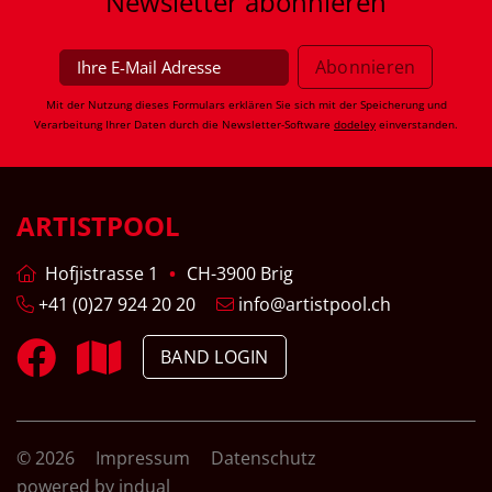
Newsletter
abonnieren
Mit der Nutzung dieses Formulars erklären Sie sich mit der Speicherung und
Verarbeitung Ihrer Daten durch die Newsletter-Software
dodeley
einverstanden.
ARTISTPOOL
Hofjistrasse 1
CH-3900 Brig
+41 (0)27 924 20 20
info@artistpool.ch
BAND LOGIN
© 2026
Impressum
Datenschutz
powered by indual