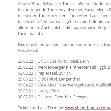
Album ‘8’ auf Schweizer Tour sein!» - so kündet 
bevorstehende Tournee auf seinen Social Media K
mit seinen Tourkonzerten einen Abend zu schenke
berühren. «Denn um das geht es mir: Gefühlen u
alle kennen. Auch solche, die manchmal in Vergess
Lärm macht.»
Neue Termine werden laufend kommuniziert. Die e
Vorverkauf:
23.02.22 | ONO - Das Kulturlokal, Bern
25.02.22 | Werdenberger Kleintheater Fabriggli, 
02.03.22 | Papiersaal, Zürich
25.03.22 | OldCapitol, Langenthal
09.04.22 | 8304 Altes Feuerwehrgebäude, Wallisel
05.05.21 | Loucy, Chur
06.05.22 | Gaswerk Eventbar, Seewen
Tickets und alle Termine:
www.shemthomas.com/