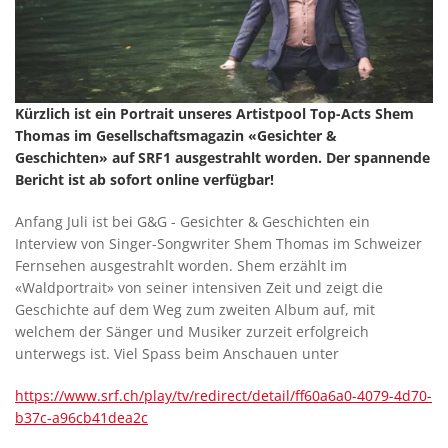
Kürzlich ist ein Portrait unseres Artistpool Top-Acts Shem
Thomas im Gesellschaftsmagazin «Gesichter &
Geschichten» auf SRF1 ausgestrahlt worden. Der spannende
Bericht ist ab sofort online verfügbar!
Anfang Juli ist bei G&G - Gesichter & Geschichten ein
Interview von Singer-Songwriter Shem Thomas im Schweizer
Fernsehen ausgestrahlt worden. Shem erzählt im
«Waldportrait» von seiner intensiven Zeit und zeigt die
Geschichte auf dem Weg zum zweiten Album auf, mit
welchem der Sänger und Musiker zurzeit erfolgreich
unterwegs ist. Viel Spass beim Anschauen unter
https://www.srf.ch/play/tv/redirect/detail/ff60a6a0-4079-4d70-
b37c-a96cb41dea2c