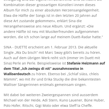
Kombination dieser grossartigen Künstler/-innen dieses
Album für mich zu einer absoluten Herzensangelegenheit.
Etwa die Hälfte der Songs ist in den letzten 20 Jahren auf
diese Art zustande gekommen», erklärt Sina die
Herangehensweise ans neue Album. Und ergänzt: «Die
andere Hälfte ist neu mit Musikerfreunden aufgenommen
worden, die ich schon lange auf meinem Duett-Radar hatte.“
SINA - DUETTE erscheint am 1. Februar 2013. Die aktuelle
Single „Wa Du bisch“ mit Marc Sway gibt’s bereits zu hören.
Auch auf dem übrigen Werk reiht sich (immer im Duett mit
Sina) Perle an Perle. Beispielsweise ist
Stefanie Heizmann auf
dem Titel „Ich zwingu di nit“ ausnahmsweise in
Walliserdeutsch
zu hören. Ebenso bei „Schlaf siäss, chleis
Mämmi“, wo mit ihr und Erika Stucky die drei bekanntesten
Walliser Sängerinnen erstmals gemeinsam singen.
Mit dabei bei weiteren Zweiergespannen sind ausserdem
Michael von der Heide, Adi Stern, Kuno Lauener, Büne Huber,
Polo Hofer, Ritschi, Gigi Moto oder etwa Steff la Cheffe.