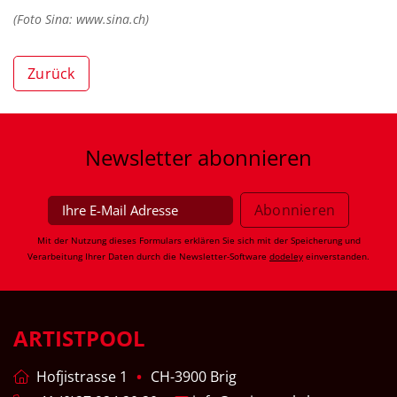
(Foto Sina: www.sina.ch)
Zurück
Newsletter
abonnieren
Mit der Nutzung dieses Formulars erklären Sie sich mit der Speicherung und
Verarbeitung Ihrer Daten durch die Newsletter-Software
dodeley
einverstanden.
ARTISTPOOL
Hofjistrasse 1
CH-3900 Brig