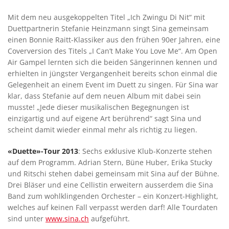
Mit dem neu ausgekoppelten Titel „Ich Zwingu Di Nit“ mit
Duettpartnerin Stefanie Heinzmann singt Sina gemeinsam
einen Bonnie Raitt-Klassiker aus den frühen 90er Jahren, eine
Coverversion des Titels „I Can’t Make You Love Me“. Am Open
Air Gampel lernten sich die beiden Sängerinnen kennen und
erhielten in jüngster Vergangenheit bereits schon einmal die
Gelegenheit an einem Event im Duett zu singen. Für Sina war
klar, dass Stefanie auf dem neuen Album mit dabei sein
musste! „Jede dieser musikalischen Begegnungen ist
einzigartig und auf eigene Art berührend“ sagt Sina und
scheint damit wieder einmal mehr als richtig zu liegen.
«Duette»-Tour 2013
: Sechs exklusive Klub-Konzerte stehen
auf dem Programm. Adrian Stern, Büne Huber, Erika Stucky
und Ritschi stehen dabei gemeinsam mit Sina auf der Bühne.
Drei Bläser und eine Cellistin erweitern ausserdem die Sina
Band zum wohlklingenden Orchester – ein Konzert-Highlight,
welches auf keinen Fall verpasst werden darf! Alle Tourdaten
sind unter
www.sina.ch
aufgeführt.