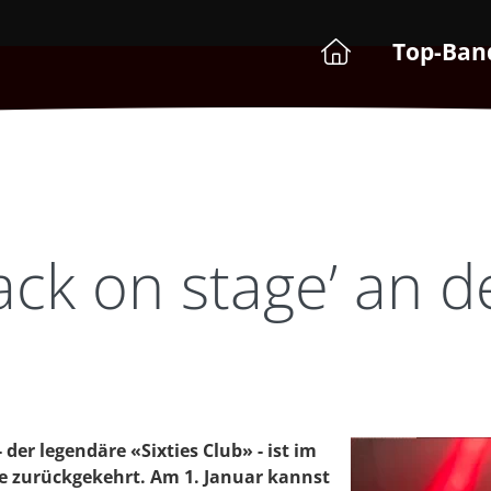
Top-Ban
Back on stage’ an d
der legendäre «Sixties Club» - ist im
e zurückgekehrt. Am 1. Januar kannst