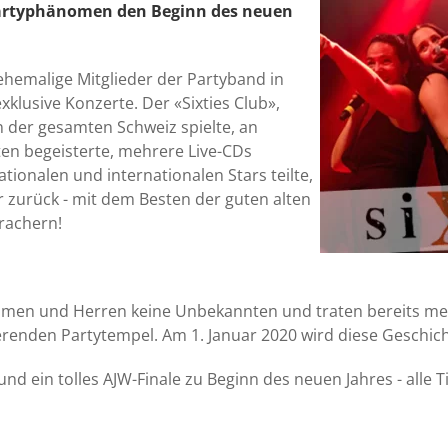
artyphänomen den Beginn des neuen
ehemalige Mitglieder der Partyband in
klusive Konzerte. Der «Sixties Club»,
n der gesamten Schweiz spielte, an
ten begeisterte, mehrere Live-CDs
tionalen und internationalen Stars teilte,
r zurück - mit dem Besten der guten alten
Krachern!
amen und Herren keine Unbekannten und traten bereits meh
ierenden Partytempel. Am 1. Januar 2020 wird diese Geschic
d ein tolles AJW-Finale zu Beginn des neuen Jahres - alle T