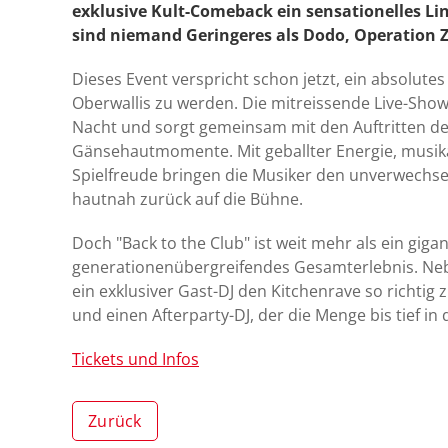
exklusive Kult-Comeback ein sensationelles Lin
sind niemand Geringeres als Dodo, Operation Z
Dieses Event verspricht schon jetzt, ein absolute
Oberwallis zu werden. Die mitreissende Live-Show
Nacht und sorgt gemeinsam mit den Auftritten de
Gänsehautmomente. Mit geballter Energie, musi
Spielfreude bringen die Musiker den unverwechsel
hautnah zurück auf die Bühne.
Doch "Back to the Club" ist weit mehr als ein gigan
generationenübergreifendes Gesamterlebnis. Neb
ein exklusiver Gast-DJ den Kitchenrave so richtig
und einen Afterparty-DJ, der die Menge bis tief in
Tickets und Infos
Zurück