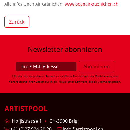
Alle Infos Open Air Gränichen:
www.openairgraenichen.ch
Zurück
Newsletter
abonnieren
Mit der Nutzung dieses Formulars erklären Sie sich mit der Speicherung und
Verarbeitung Ihrer Daten durch die Newsletter-Software
dodeley
einverstanden.
ARTISTPOOL
Hofjistrasse 1
CH-3900 Brig
+41 (0)27 924 20 20
info@artistpool.ch