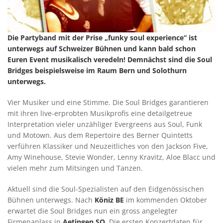
Die Partyband mit der Prise „funky soul experience“ ist
unterwegs auf Schweizer Bühnen und kann bald schon
Euren Event musikalisch veredeln! Demnächst sind die Soul
Bridges beispielsweise im Raum Bern und Solothurn
unterwegs.
Vier Musiker und eine Stimme. Die Soul Bridges garantieren
mit ihren live-erprobten Musikprofis eine detailgetreue
Interpretation vieler unzähliger Evergreens aus Soul, Funk
und Motown. Aus dem Repertoire des Berner Quintetts
verführen Klassiker und Neuzeitliches von den Jackson Five,
Amy Winehouse, Stevie Wonder, Lenny Kravitz, Aloe Blacc und
vielen mehr zum Mitsingen und Tanzen.
Aktuell sind die Soul-Spezialisten auf den Eidgenössischen
Bühnen unterwegs. Nach
Köniz BE
im kommenden Oktober
erwartet die Soul Bridges nun ein gross angelegter
Firmenanlass in
Aetingen SO
. Die ersten Konzertdaten für