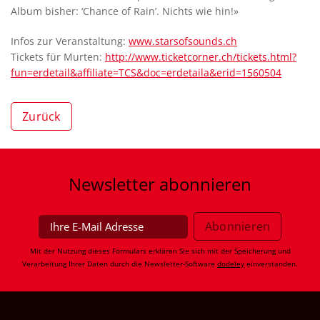
Album bisher: ‘Chance of Rain’. Nichts wie hin!»
Infos zur Veranstaltung:
www.starsofsounds.ch
Tickets für Murten:
http://www.ticketcorner.ch/tickets.html?
fun=erdetail&affiliate=TCS&doc=erdetaila&erid=1560504
Zurück
Newsletter
abonnieren
Mit der Nutzung dieses Formulars erklären Sie sich mit der Speicherung und
Verarbeitung Ihrer Daten durch die Newsletter-Software
dodeley
einverstanden.