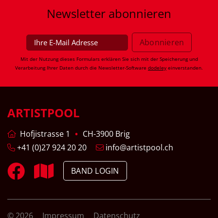
Newsletter
abonnieren
Mit der Nutzung dieses Formulars erklären Sie sich mit der Speicherung und
Verarbeitung Ihrer Daten durch die Newsletter-Software
dodeley
einverstanden.
ARTISTPOOL
Hofjistrasse 1
CH-3900 Brig
+41 (0)27 924 20 20
info@artistpool.ch
BAND LOGIN
© 2026
Impressum
Datenschutz