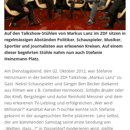
Auf den Talkshow-Stühlen von Markus Lanz im ZDF sitzen in
regelmässigen Abständen Politiker, Schauspieler, Musiker,
Sportler und Journalisten aus erlesenen Kreisen. Auf einem
dieser begehrten Stühle nahm nun auch Stefanie
Heinzmann Platz.
Am Dienstagabend, den 02. Oktober 2012, war Stefanie
Heinzmann in der beliebten ZDF Talkshow „Markus Lanz“ zu
Gast. Nebst Schauspieler und Sänger Ben Becker (bekannt
aus Filmen wie z.B.
Comedian Harmonists
,
Schlafes Bruder
oder
Das Kind
), Bergsteiger und Autor Reinhold Messner und dem
neu erkorenen TV-Liebling und erfolgreichen „Wer wird
Millionär?“-Kanditat Aaron Troschke konnte sich Stefanie
gekonnt in der ausgesuchten Reihe platzieren. Lanz selbst,
der am kommenden Samstag seine erste Sendung von
„Wetten, dass…?“ in Düsseldorf moderieren wird, stellte