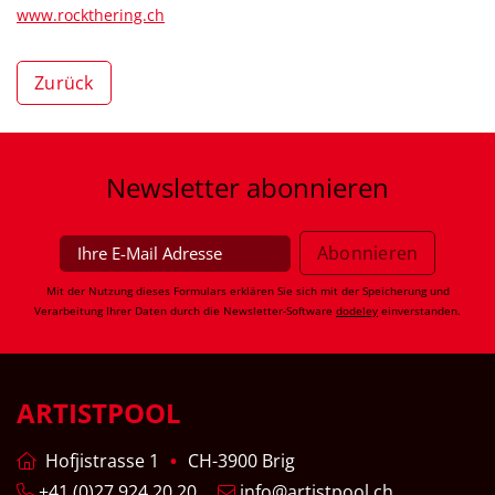
www.rockthering.ch
Zurück
Newsletter
abonnieren
Mit der Nutzung dieses Formulars erklären Sie sich mit der Speicherung und
Verarbeitung Ihrer Daten durch die Newsletter-Software
dodeley
einverstanden.
ARTISTPOOL
Hofjistrasse 1
CH-3900 Brig
+41 (0)27 924 20 20
info@artistpool.ch