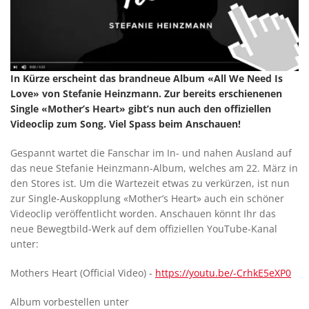
In Kürze erscheint das brandneue Album «All We Need Is
Love» von Stefanie Heinzmann. Zur bereits erschienenen
Single «Mother’s Heart» gibt’s nun auch den offiziellen
Videoclip zum Song. Viel Spass beim Anschauen!
Gespannt wartet die Fanschar im In- und nahen Ausland auf
das neue Stefanie Heinzmann-Album, welches am 22. März in
den Stores ist. Um die Wartezeit etwas zu verkürzen, ist nun
zur Single-Auskopplung «Mother’s Heart» auch ein schöner
Videoclip veröffentlicht worden. Anschauen könnt Ihr das
neue Bewegtbild-Werk auf dem offiziellen YouTube-Kanal
unter:
Mothers Heart (Official Video) -
https://youtu.be/-CrhkE5eXP0
Album vorbestellen unter