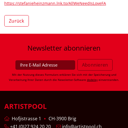
https://stefanieheinzmann.lnk.to/AllWeNeedIsLoveFA
Zurück
Newsletter
abonnieren
Mit der Nutzung dieses Formulars erklären Sie sich mit der Speicherung und
Verarbeitung Ihrer Daten durch die Newsletter-Software
dodeley
einverstanden.
ARTISTPOOL
Hofjistrasse 1
CH-3900 Brig
+41 (0)27 924 20 20
info@artistpool.ch