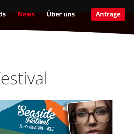
ds
News
Über uns
Anfrage
estival