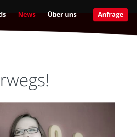
ds
News
Über uns
Anfrage
rwegs!