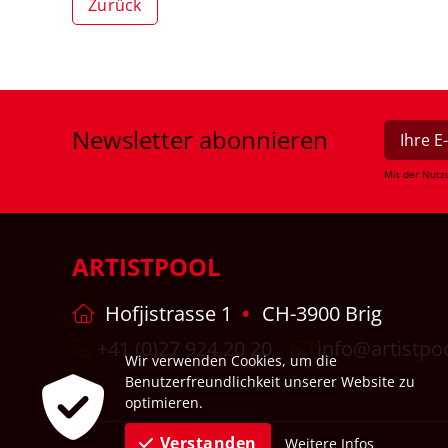
Zurück
Newsletter
abonnieren
Mit der Nutz
ARTISTPOOL
Hofjistrasse 1
CH-3900 Brig
+41 (0)27 924 20 20
info@artistpo
Wir verwenden Cookies, um die
Benutzerfreundlichkeit unserer Website zu
optimieren.
Verstanden
Weitere Infos