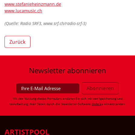
www.stefanieheinzmann.de
www.lucamusic.ch
(Quelle: Radio SRF3, www.srf.ch/radio-srf-3)
Zurück
Newsletter
abonnieren
Mit der Nutzung dieses Formulars erklären Sie sich mit der Speicherung und
Verarbeitung Ihrer Daten durch die Newsletter-Software
dodeley
einverstanden.
ARTISTPOOL