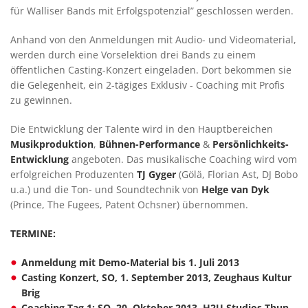
für Walliser Bands mit Erfolgspotenzial” geschlossen werden.
Anhand von den Anmeldungen mit Audio- und Videomaterial,
werden durch eine Vorselektion drei Bands zu einem
öffentlichen Casting-Konzert eingeladen. Dort bekommen sie
die Gelegenheit, ein 2-tägiges Exklusiv - Coaching mit Profis
zu gewinnen.
Die Entwicklung der Talente wird in den Hauptbereichen
Musikproduktion
,
Bühnen-Performance
&
Persönlichkeits-
Entwicklung
angeboten. Das musikalische Coaching wird vom
erfolgreichen Produzenten
TJ Gyger
(Gölä, Florian Ast, DJ Bobo
u.a.) und die Ton- und Soundtechnik von
Helge van Dyk
(Prince, The Fugees, Patent Ochsner) übernommen.
TERMINE:
Anmeldung mit Demo-Material bis 1. Juli 2013
Casting Konzert, SO, 1. September 2013, Zeughaus Kultur
Brig
Coaching Tag 1: SO, 20. Oktober 2013, H2U Studios Thun