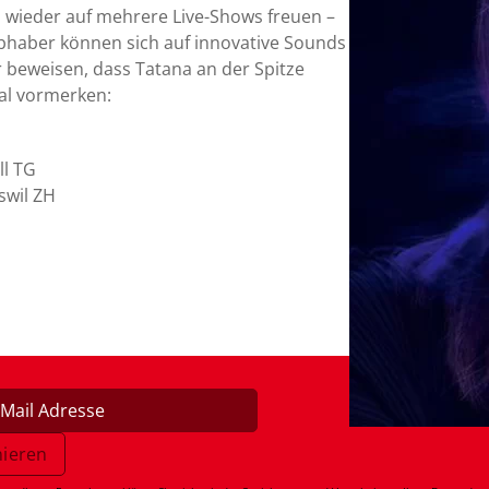
 wieder auf mehrere Live-Shows freuen –
iebhaber können sich auf innovative Sounds
r beweisen, dass Tatana an der Spitze
mal vormerken:
ll TG
swil ZH