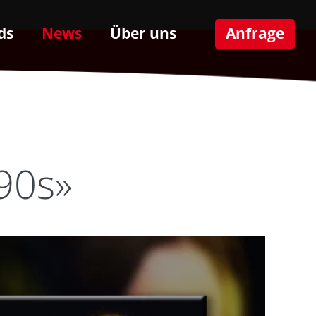
ds
News
Über uns
Anfrage
90s»