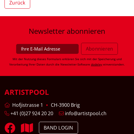
Zurück
Newsletter
abonnieren
Mit der Nutzung dieses Formulars erklären Sie sich mit der Speicherung und
Verarbeitung Ihrer Daten durch die Newsletter-Software
dodeley
einverstanden.
ARTISTPOOL
Hofjistrasse 1
CH-3900 Brig
+41 (0)27 924 20 20
info@artistpool.ch
BAND LOGIN