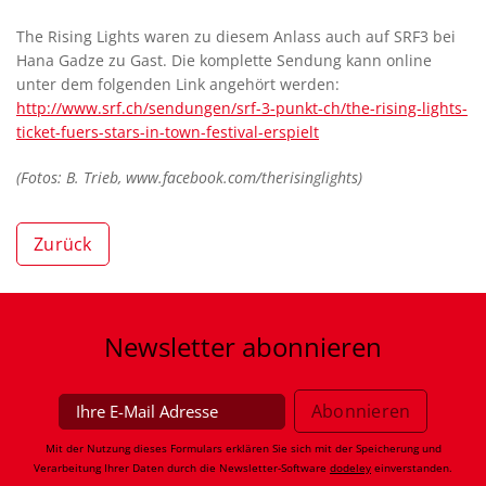
The Rising Lights waren zu diesem Anlass auch auf SRF3 bei
Hana Gadze zu Gast. Die komplette Sendung kann online
unter dem folgenden Link angehört werden:
http://www.srf.ch/sendungen/srf-3-punkt-ch/the-rising-lights-
ticket-fuers-stars-in-town-festival-erspielt
(Fotos: B. Trieb, www.facebook.com/therisinglights)
Zurück
Newsletter
abonnieren
Mit der Nutzung dieses Formulars erklären Sie sich mit der Speicherung und
Verarbeitung Ihrer Daten durch die Newsletter-Software
dodeley
einverstanden.