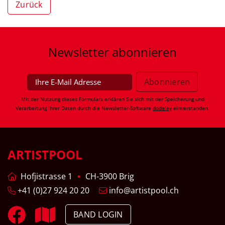
Zurück
Newsletter
abonnieren
Mit der Nutzung dieses Formulars erklären Sie sich mit der Speicherung und
Verarbeitung Ihrer Daten durch die Newsletter-Software
dodeley
einverstanden.
ARTISTPOOL
Hofjistrasse 1
CH-3900 Brig
+41 (0)27 924 20 20
info@artistpool.ch
BAND LOGIN