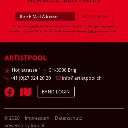
Mit der Nutzung dieses Formulars erklären Sie sich mit der Speicherung und
Verarbeitung Ihrer Daten durch die Newsletter-Software
dodeley
einverstanden.
ARTISTPOOL
Hofjistrasse 1
CH-3900 Brig
+41 (0)27 924 20 20
info@artistpool.ch
BAND LOGIN
© 2026
Impressum
Datenschutz
powered by indual